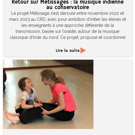
Retour sur Métissages : la musique indienne
au conservatoire
Le projet Métissage s’est déroulé entre novembre 2022 et
mars 2023 au CRD, avec pour ambition d’initier les élèves et
les enseignants à une approche différente de la
transmission, basée sur l’oralité, autour de la musique
classique d’Inde du nord. Ce projet, proposé et coordonné
par Thomas Aguettaz (MAO), avec la participation de Francis
Mimoun (piano) et Virgile Guy (formation musicale) a
Lire la suite
permis d’encourager une ouverture essentielle à tout
musicien que ce soit pour la création ou l’interprétation
musicale.
Crédit photo : Laurence Papoutchian