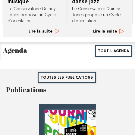
musique
danse jazz
Le Conservatoire Quincy
Le Conservatoire Quincy
Jones propose un Cycle
Jones propose un Cycle
d'orientation
d'orientation
professionnelle en
professionnelle danse jazz
Lire la suite
Lire la suite
musique (COP – DEM -
(
DEC)
! Date de l’examen
DNEM). Dépôt des dossier
d’entrée : samedi 27 juin
jusqu'au 1er juin pour la
2026.
Agenda
TOUT L'AGENDA
première session
d'examen, et 1er juillet
pour la seconde session.
TOUTES LES PUBLICATIONS
Publications