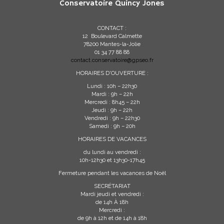
Conservatoire Quincy Jones
CONTACT :
12 Boulevard Calmette
78200 Mantes-la-Jolie
01 34 77 88 88
contact.conservatoire@gpseo.fr
HORAIRES D'OUVERTURE :
Lundi : 10h – 22h30
Mardi : 9h – 22h
Mercredi : 8h45 – 22h
Jeudi : 9h – 22h
Vendredi : 9h – 22h30
Samedi : 9h – 20h
HORAIRES DE VACANCES
du lundi au vendredi :
10h-12h30 et 13h30-17h45
Fermeture pendant les vacances de Noël
SECRÉTARIAT
Mardi jeudi et vendredi :
de 14h À 18h
Mercredi :
de 9h à 12h et de 14h à 18h